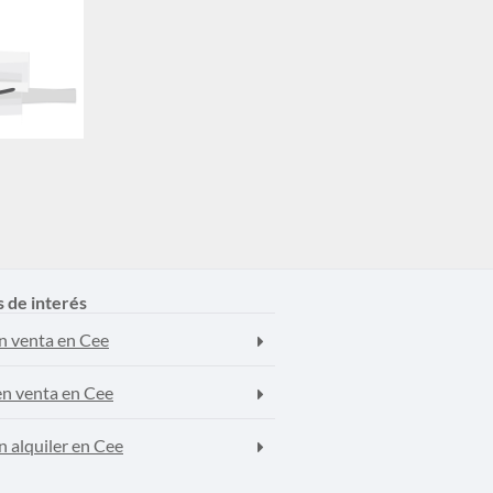
s de interés
n venta en Cee
en venta en Cee
n alquiler en Cee