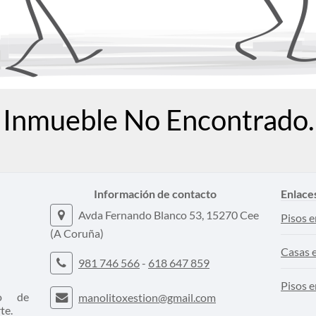
Inmueble No Encontrado.
Información de contacto
Enlace
Avda Fernando Blanco 53, 15270 Cee
Pisos e
(A Coruña)
Casas 
981 746 566
-
618 647 859
Pisos e
co de
manolitoxestion@gmail.com
te.