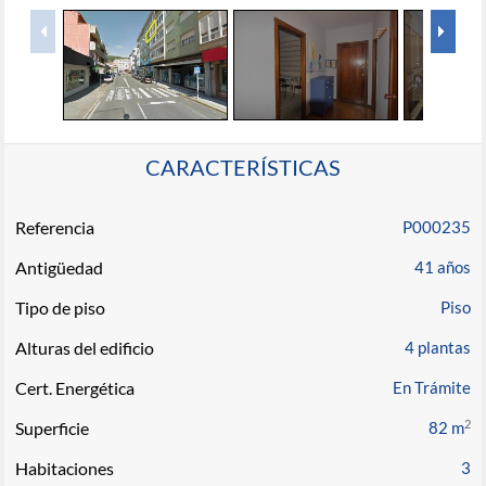
CARACTERÍSTICAS
Referencia
P000235
Antigüedad
41 años
Tipo de piso
Piso
Alturas del edificio
4 plantas
Cert. Energética
En Trámite
2
Superficie
82 m
Habitaciones
3