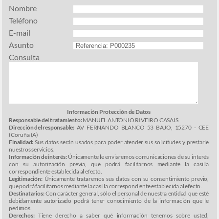
Nombre
Teléfono
E-mail
Asunto
Consulta
Información Protección de Datos
Responsable del tratamiento:
MANUEL ANTONIO RIVEIRO CASAIS
Dirección del responsable:
AV FERNANDO BLANCO 53 BAJO, 15270 - CEE
(Coruña (A)
Finalidad:
Sus datos serán usados para poder atender sus solicitudes y prestarle
nuestros servicios.
Información de interés:
Únicamente le enviaremos comunicaciones de su interés
con su autorización previa, que podrá facilitarnos mediante la casilla
correspondiente establecida al efecto.
Legitimación:
Únicamente trataremos sus datos con su consentimiento previo,
que podrá facilitarnos mediante la casilla correspondiente establecida al efecto.
Destinatarios:
Con carácter general, sólo el personal de nuestra entidad que esté
debidamente autorizado podrá tener conocimiento de la información que le
pedimos.
Derechos:
Tiene derecho a saber qué información tenemos sobre usted,