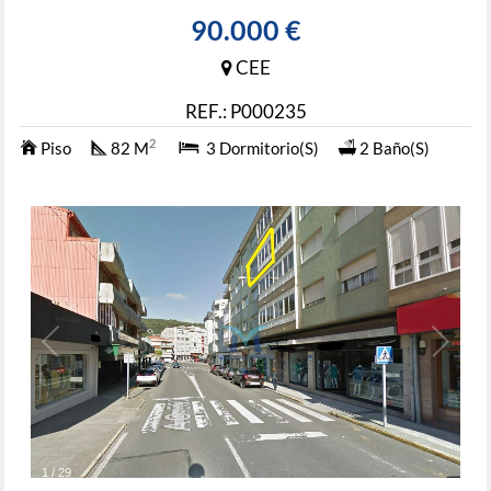
90.000 €
CEE
REF.: P000235
2
Piso
82 M
3 Dormitorio(s)
2 Baño(s)
1
/
29